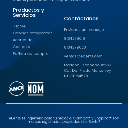
Productos y
Servicios
Contáctanos
Home
Envíanos un mensaje
Cabinas fotográficas
8134279019
Acerca de
Contacto
8134279020
Política de compra
ventas@ebents.com
Mariano Escobedo #2631
Col. Del Prado Monterrey,
N.L. CP 64520
eBents es Ingeniería para tu negocio. Glambot® y Snapbot® son
marcas registradas propiedad de eBents®